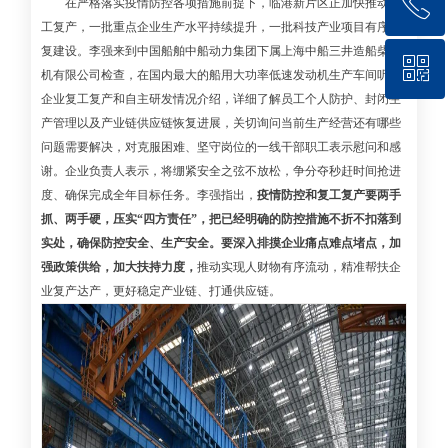
ꂅ
回到顶部
在严格落实疫情防控各项措施前提下，临港新片区正加快推动复
工复产，一批重点企业生产水平持续提升，一批科技产业项目有序恢
复建设。李强来到中国船舶中船动力集团下属上海中船三井造船柴油
ꀥ
400 172 8866
机有限公司检查，在国内最大的船用大功率低速发动机生产车间听取
企业复工复产和自主研发情况介绍，详细了解员工个人防护、封闭生
产管理以及产业链供应链恢复进展，关切询问当前生产经营还有哪些
微信二维码
问题需要解决，对克服困难、坚守岗位的一线干部职工表示慰问和感
谢。企业负责人表示，将绷紧安全之弦不放松，争分夺秒赶时间抢进
度、确保完成全年目标任务。李强指出，
疫情防控和复工复产要两手
抓、两手硬，压实“四方责任”，把已经明确的防控措施不折不扣落到
实处，确保防控安全、生产安全。要深入排摸企业痛点难点堵点，加
强政策供给，加大扶持力度，
推动实现人财物有序流动，精准帮扶企
业复产达产，更好稳定产业链、打通供应链。