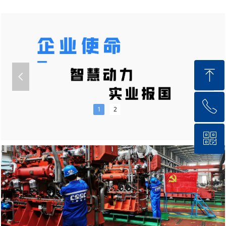
ꁸ
넳
넲
ꂅ
回到顶部
1
2
ꀥ
400 172 8866
微信二维码