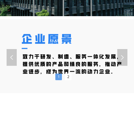
넳
넲
1
2