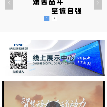
넳
넲
1
2