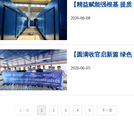
【精益赋能强根基 提质
增效促发展】中船动力
2026-06-08
集团系列精益实战案例
展示（三）
【圆满收官启新篇 绿色
动力向未来】中船集团
2026-06-05
首款自研甲醇双燃料低
速机项目完成全部海试
上一页
1
2
3
4
5
下一页