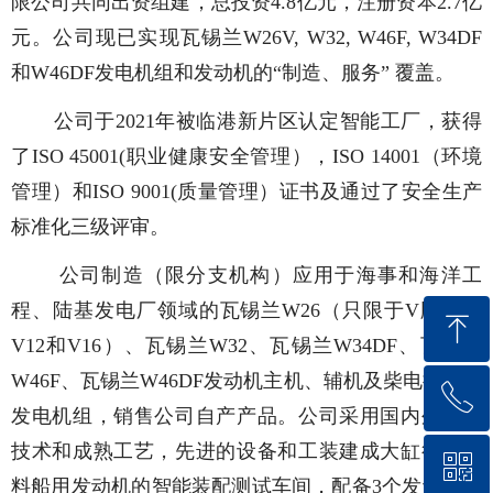
限公司共同出资组建，总投资4.8亿元，注册资本2.7亿
元。公司现已实现瓦锡兰W26V, W32, W46F, W34DF
和W46DF发电机组和发动机的“制造、服务” 覆盖。
公司于2021年被临港新片区认定智能工厂，获得
了ISO 45001(职业健康安全管理），ISO 14001（环境
管理）和ISO 9001(质量管理）证书及通过了安全生产
标准化三级评审。
公司制造（限分支机构）应用于海事和海洋工
程、陆基发电厂领域的瓦锡兰W26（只限于V版本的
ꁸ
V12和V16）、瓦锡兰W32、瓦锡兰W34DF、瓦锡兰
W46F、瓦锡兰W46DF发动机主机、辅机及柴电推进器
ꂅ
回到顶部
发电机组，销售公司自产产品。公司采用国内外先进
技术和成熟工艺，先进的设备和工装建成大缸径双燃
ꀥ
400 172 8866
料船用发动机的智能装配测试车间，配备3个发动机测